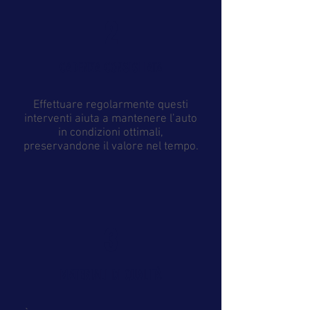
2
CADENZA CONSIGLIATA
Effettuare regolarmente questi
interventi aiuta a mantenere l’auto
in condizioni ottimali,
preservandone il valore nel tempo.
3
MATERIALI DI QUALITÀ