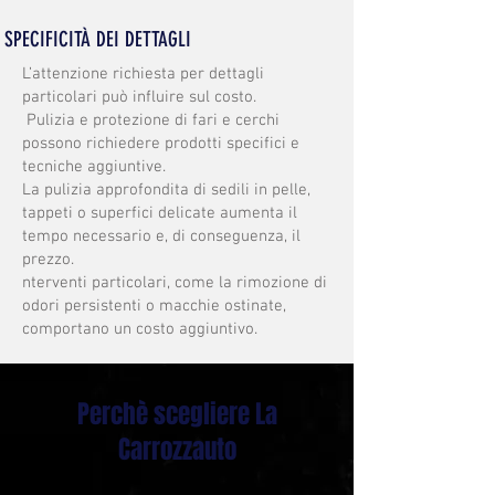
SPECIFICITÀ DEI DETTAGLI
L’attenzione richiesta per dettagli
particolari può influire sul costo.
Pulizia e protezione di fari e cerchi
possono richiedere prodotti specifici e
tecniche aggiuntive.
La pulizia approfondita di sedili in pelle,
tappeti o superfici delicate aumenta il
tempo necessario e, di conseguenza, il
prezzo.
nterventi particolari, come la rimozione di
odori persistenti o macchie ostinate,
comportano un costo aggiuntivo.
Perchè scegliere La
Carrozzauto