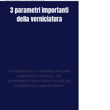
atmosferici e raggi UV.
3 parametri importanti
della verniciatura
1
PREVENZIONE DEL DETERIORAMENTO
La lucidatura e il detailing non solo
migliorano l’estetica, ma
prevengono danni futuri causati da
ossidazione e agenti esterni.