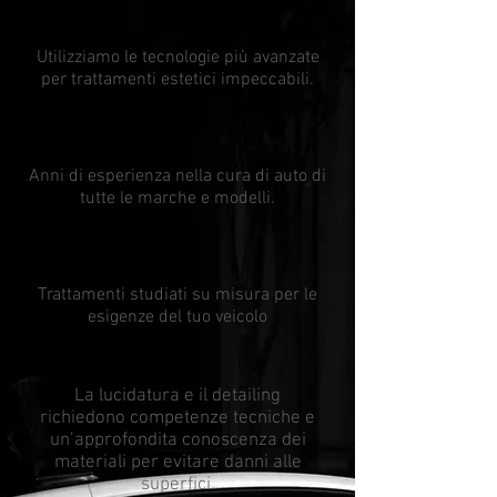
Utilizziamo le tecnologie più avanzate
per trattamenti estetici impeccabili.
Anni di esperienza nella cura di auto di
tutte le marche e modelli.
Trattamenti studiati su misura per le
esigenze del tuo veicolo
La lucidatura e il detailing
richiedono competenze tecniche e
un’approfondita conoscenza dei
materiali per evitare danni alle
superfici.