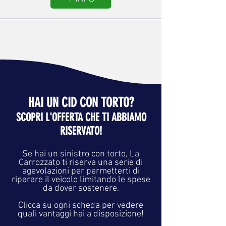
HAI UN CID CON TORTO?
SCOPRI L'OFFERTA CHE TI ABBIAMO
RISERVATO!
Se hai un sinistro con torto, La
Carrozzato ti riserva una serie di
agevolazioni per permetterti di
riparare il veicolo limitando le spese
da dover sostenere.
Clicca su ogni scheda per vedere
quali vantaggi hai a disposizione!